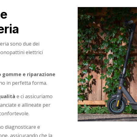
 e
eria
teria sono due dei
onopattini elettrici
io gomme e riparazione
no in perfetta forma.
qualità
e ci assicuriamo
nciate e allineate per
 confortevole.
o diagnosticare e
one, assicurando che la