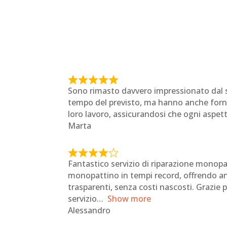
R
Sono rimasto davvero impressionato dal s
a
tempo del previsto, ma hanno anche fornit
t
loro lavoro, assicurandosi che ogni aspett
e
Marta
d
5
o
R
Fantastico servizio di riparazione monopat
u
a
monopattino in tempi record, offrendo anc
t
t
trasparenti, senza costi nascosti. Grazi
o
e
servizio
Show more
f
d
Alessandro
5
4