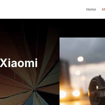
Home
M
 Xiaomi