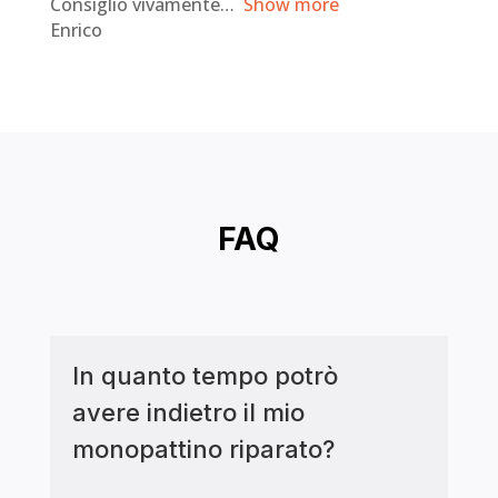
Consiglio vivamente
Show more
f
Enrico
5
FAQ
In quanto tempo potrò
avere indietro il mio
monopattino riparato?