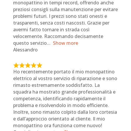
monopattino in tempi record, offrendo anche
d
preziosi consigli sulla manutenzione per evitare
4
problemi futuri. I prezzi sono stati onesti e
o
trasparenti, senza costi nascosti. Grazie per
u
avermi fatto tornare in strada così
t
velocemente. Raccomando decisamente
o
questo servizio
Show more
f
Alessandro
5
R
Ho recentemente portato il mio monopattino
a
elettrico al vostro servizio di riparazione e sono
t
rimasto estremamente soddisfatto. La
e
squadra ha mostrato grande professionalità e
d
competenza, identificando rapidamente il
5
problema e risolvendolo in modo efficiente.
o
Inoltre, sono rimasto colpito dalla loro cortesia
u
e dall’approccio orientato al cliente. Il mio
t
monopattino ora funziona come nuovo!
o