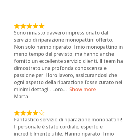
R
Sono rimasto davvero impressionato dal
a
servizio di riparazione monopattini offerto.
t
Non solo hanno riparato il mio monopattino in
e
meno tempo del previsto, ma hanno anche
d
fornito un eccellente servizio clienti. Il team ha
5
dimostrato una profonda conoscenza e
o
passione per il loro lavoro, assicurandosi che
u
ogni aspetto della riparazione fosse curato nei
t
minimi dettagli. Loro
Show more
o
Marta
f
5
R
Fantastico servizio di riparazione monopattini!
a
Il personale è stato cordiale, esperto e
t
incredibilmente utile. Hanno riparato il mio
e